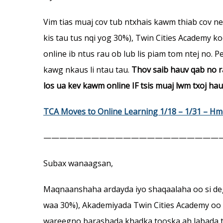
Vim tias muaj cov tub ntxhais kawm thiab cov 
kis tau tus nqi yog 30%), Twin Cities Academy
online ib ntus rau ob lub lis piam tom ntej no.
kawg nkaus li ntau tau.
Thov saib hauv qab no r
los ua kev kawm online IF
tsis muaj lwm txoj ha
TCA Moves to Online Learning 1/18 – 1/31 – H
——————————————————————
Subax wanaagsan,
Maqnaanshaha ardayda iyo shaqaalaha oo si d
waa 30%), Akademiyada Twin Cities Academy oo 
wareegno barashada khadka tooska ah labada t