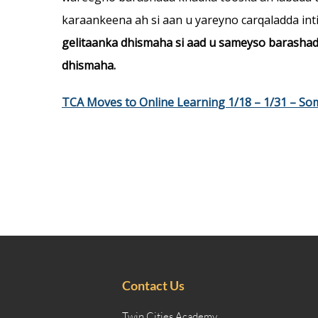
karaankeena ah si aan u yareyno carqaladda inti
gelitaanka dhismaha si aad u sameyso barasha
dhismaha.
TCA Moves to Online Learning 1/18 – 1/31 – Som
Contact Us
Twin Cities Academy