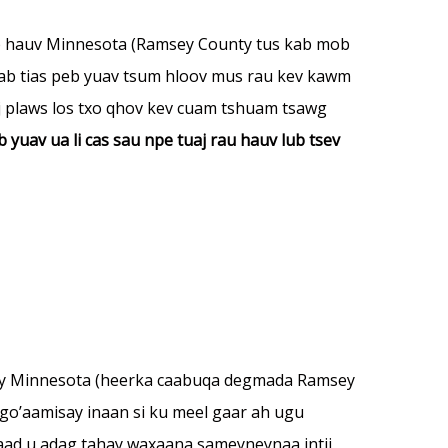
iab hauv Minnesota (Ramsey County tus kab mob
iab tias peb yuav tsum hloov mus rau kev kawm
aj plaws los txo qhov kev cuam tshuam tsawg
uav ua li cas sau npe tuaj rau hauv lub tsev
ay Minnesota (heerka caabuqa degmada Ramsey
o’aamisay inaan si ku meel gaar ah ugu
aad u adag tahay waxaana sameyneynaa intii