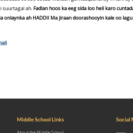
i suurtagal ah.
Fadlan hoos ka eeg sida loo heli karo cuntada 
da onlaynka ah HADDII
Ma jiraan doorashooyin kale oo lagu
ali
Middle School Links
Social
About the Middle School