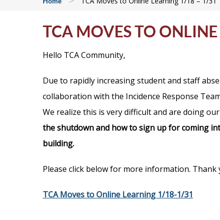
>
TCA Moves to Online Learning 1/18 – 1/31
Home
TCA MOVES TO ONLINE 
Hello TCA Community,
Due to rapidly increasing student and staff abs
collaboration with the Incidence Response Team 
We realize this is very difficult and are doing o
the shutdown and how to sign up for coming into
building.
Please click below for more information. Thank 
TCA Moves to Online Learning 1/18-1/31
——————————————————————