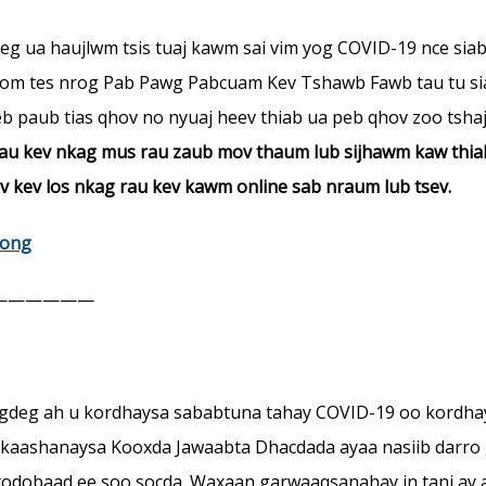
neeg ua haujlwm tsis tuaj kawm sai vim yog COVID-19 nce s
 koom tes nrog Pab Pawg Pabcuam Kev Tshawb Fawb tau tu s
 Peb paub tias qhov no nyuaj heev thiab ua peb qhov zoo tsh
au kev nkag mus rau zaub mov thaum lub sijhawm kaw thiab y
uv kev los nkag rau kev kawm online sab nraum lub tsev.
mong
——————
egdeg ah u kordhaysa sababtuna tahay COVID-19 oo kordh
kaashanaysa Kooxda Jawaabta Dhacdada ayaa nasiib darro g
odobaad ee soo socda. Waxaan garwaaqsanahay in tani ay 