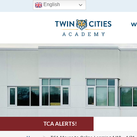
English
W
TCA ALERTS!